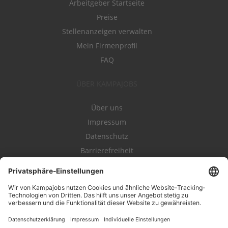
Arbeitgeber Startseite
Preise
Stellenanzeigen verwalten
Mein Firmenprofil
FAQ
ÜBER KAMPAJOBS
Über uns
Impressum
Datenschutz
Barrierefreiheit
Nutzungsbestimmungen
Campajobs Romandie
Kampahire
Kampagnenforum
LeadNow