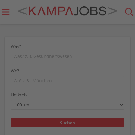
Was?
Wo?
Umkreis