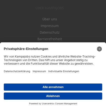
ÜBER KAMPAJOBS
Über uns
Impressum
Datenschutz
Barrierefreiheit
Nutzungsbestimmungen
Campajobs Romandie
Kampahire
Kampagnenforum
LeadNow
© 2004-2019 Kampajobs GmbH. Alle Rechte vorbehalten