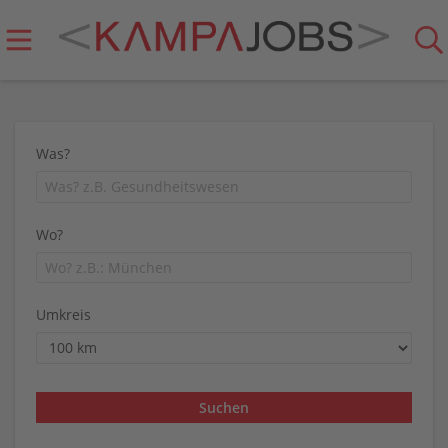
Was?
Wo?
Umkreis