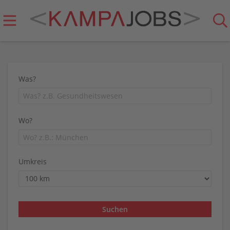
Was?
Wo?
Umkreis