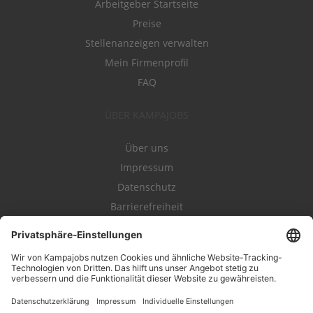
Arbeitgeber Startseite
Preise
Stellenanzeigen verwalten
Mein Firmenprofil
FAQ
ÜBER KAMPAJOBS
Über uns
Impressum
Datenschutz
Barrierefreiheit
Nutzungsbestimmungen
Campajobs Romandie
Kampahire
Kampagnenforum
LeadNow