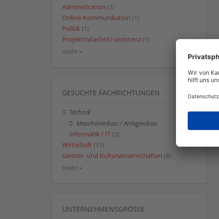
Administration
(1)
Online-Kommunikation
(1)
Politik
(1)
Projektmitarbeit/-assistenz
(1)
mehr »
GESUCHTE FACHRICHTUNGEN
Technik
Maschinenbau / Anlagenbau
Informatik / IT
(2)
Wirtschaft
(11)
Geistes- und Kulturwissenschaften
(8)
mehr »
UNTERNEHMENSGRÖSSE