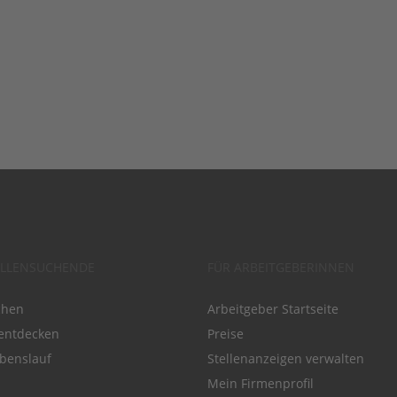
ELLENSUCHENDE
FÜR ARBEITGEBERINNEN
chen
Arbeitgeber Startseite
entdecken
Preise
benslauf
Stellenanzeigen verwalten
Mein Firmenprofil