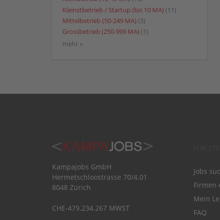
Kleinstbetrieb / Startup (bis 10 MA)
(11)
Mittelbetrieb (50-249 MA)
(3)
Grossbetrieb (250-999 MA)
(1)
mehr »
FÜR ST
Kampajobs GmbH
Jobs su
Hermetschloostrasse 70/4.01
Firmen 
8048 Zürich
Mein Le
CHE-479.234.267 MWST
FAQ