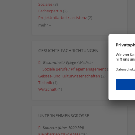
Soziales
(3)
FachexpertIn
(2)
Projektmitarbeit/-assistenz
(2)
mehr »
GESUCHTE FACHRICHTUNGEN
Gesundheit / Pflege / Medizin
Soziale Berufe / Pflegemanagement
(2)
Geistes- und Kulturwissenschaften
(2)
Technik
(1)
Wirtschaft
(1)
UNTERNEHMENSGRÖSSE
Konzern (über 1000 MA)
Kleinbetrieb (10-49 MA)
(16)