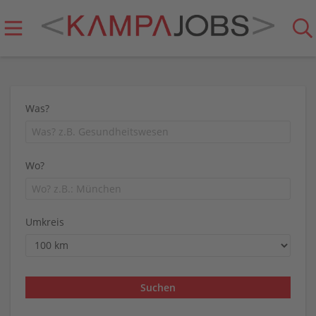
Was?
Wo?
Umkreis