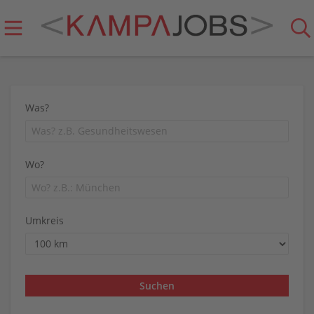
Was?
Wo?
Umkreis