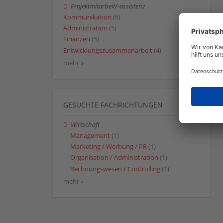
Projektmitarbeit/-assistenz
Kommunikation
(6)
Administration
(5)
Finanzen
(5)
Entwicklungszusammenarbeit
(4)
mehr »
GESUCHTE FACHRICHTUNGEN
Wirtschaft
Management
(1)
Marketing / Werbung / PR
(1)
Organisation / Administration
(1)
Rechnungswesen / Controlling
(1)
mehr »