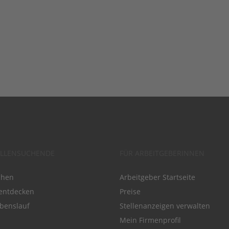
ELLENSUCHENDE
FÜR ARBEITGEBERINNEN
chen
Arbeitgeber Startseite
entdecken
Preise
benslauf
Stellenanzeigen verwalten
Mein Firmenprofil