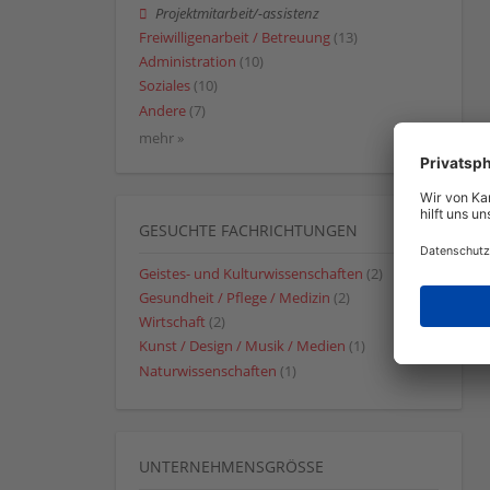
Projektmitarbeit/-assistenz
Freiwilligenarbeit / Betreuung
(13)
Administration
(10)
Soziales
(10)
Andere
(7)
mehr »
GESUCHTE FACHRICHTUNGEN
Geistes- und Kulturwissenschaften
(2)
Gesundheit / Pflege / Medizin
(2)
Wirtschaft
(2)
Kunst / Design / Musik / Medien
(1)
Naturwissenschaften
(1)
UNTERNEHMENSGRÖSSE