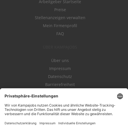
Arbeitgeber Startseite
Preise
Stellenanzeigen verwalten
Mein Firmenprofil
FAQ
ÜBER KAMPAJOBS
Über uns
Impressum
Datenschutz
Barrierefreiheit
Nutzungsbestimmungen
Campajobs Romandie
Kampahire
Kampagnenforum
LeadNow