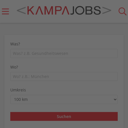
Was?
Wo?
Umkreis