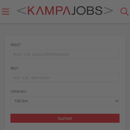
Was?
Wo?
Umkreis