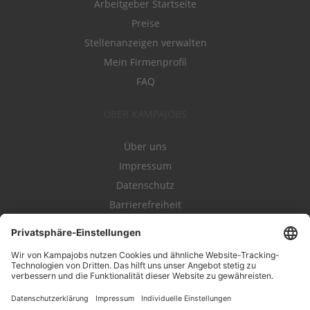
Arbeitgeber Startseite
Preise
Stellenanzeigen verwalten
Mein Firmenprofil
FAQ
ÜBER KAMPAJOBS
Über uns
Impressum
Datenschutz
Barrierefreiheit
Nutzungsbestimmungen
Campajobs Romandie
Kampahire
Kampagnenforum
LeadNow