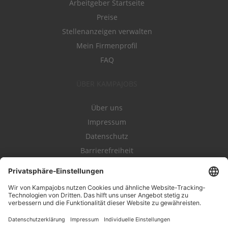
Arbeitgeber Startseite
Preise
Stellenanzeigen verwalten
Mein Firmenprofil
FAQ
ÜBER KAMPAJOBS
Über uns
Impressum
Datenschutz
Barrierefreiheit
Nutzungsbestimmungen
Campajobs Romandie
Kampahire
Kampagnenforum
LeadNow