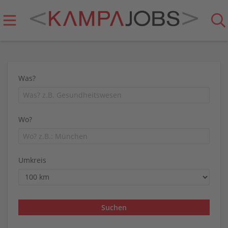
Was?
Wo?
Umkreis