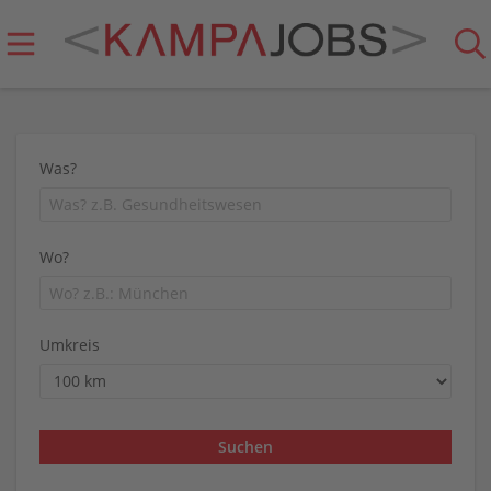
Was?
Wo?
Umkreis