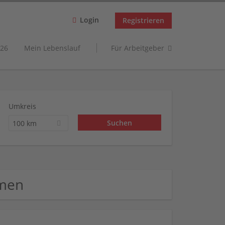
Login
Registrieren
26
Mein Lebenslauf
Für Arbeitgeber
Umkreis
100 km
hmen