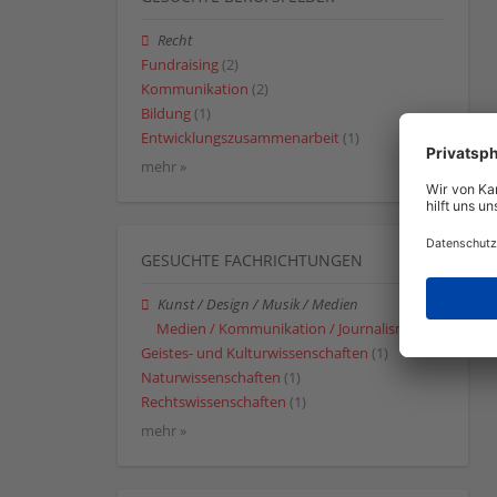
Recht
Fundraising
(2)
Kommunikation
(2)
Bildung
(1)
Entwicklungszusammenarbeit
(1)
mehr »
GESUCHTE FACHRICHTUNGEN
Kunst / Design / Musik / Medien
Medien / Kommunikation / Journalismus
(1)
Geistes- und Kulturwissenschaften
(1)
Naturwissenschaften
(1)
Rechtswissenschaften
(1)
mehr »