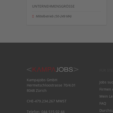
UNTERNEHMENSGRÖSSE
Mittelbetrieb (50-249 MA)
FÜR ST
Kampajobs GmbH
Jobs su
Hermetschloostrasse 70/4.01
Firmen 
8048 Zürich
Mein Le
CHE-479.234.267 MWST
FAQ
Durchsu
Telefon: 044 515 02 44