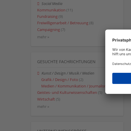
Social Media
Kommunikation
(11)
Fundraising
(9)
Freiwilligenarbeit / Betreuung
(8)
Campaigning
(7)
mehr »
GESUCHTE FACHRICHTUNGEN
Kunst / Design / Musik / Medien
Grafik / Design / Foto
(2)
Medien / Kommunikation / Journalismus
(2)
Geistes- und Kulturwissenschaften
(5)
Wirtschaft
(5)
mehr »