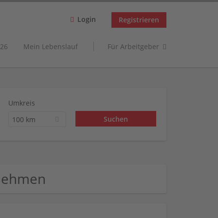
Login
Registrieren
26
Mein Lebenslauf
Für Arbeitgeber
Umkreis
100 km
rnehmen