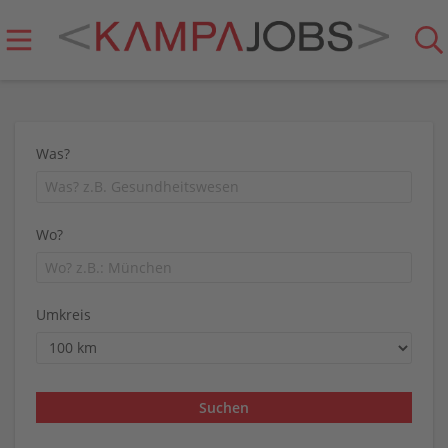
Was?
Wo?
Umkreis