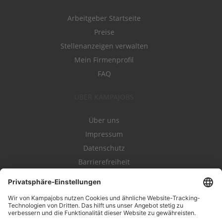
Arbeitgeber Startseite
Preise
Stellenanzeigen verwalten
Mein Firmenprofil
FAQ
ÜBER KAMPAJOBS
Über uns
Impressum
Datenschutz
Barrierefreiheit
Nutzungsbestimmungen
Campajobs Romandie
Kampahire
Kampagnenforum