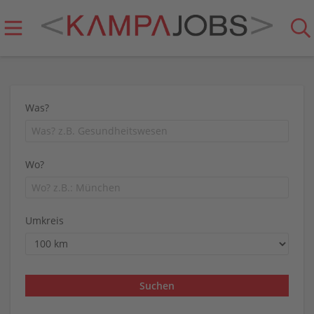
Was?
Wo?
Umkreis