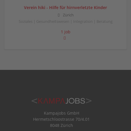
Verein hiki - Hilfe für hirnverletzte Kinder
Zürich
Soziales | Gesundheitswesen | Integration | Beratung
1 job
Kampajobs GmbH
Hermetschloostrasse 70/4.01
8048 Zürich