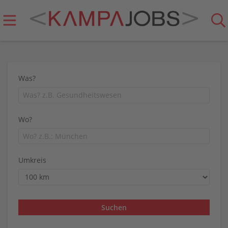
Was?
Wo?
Umkreis