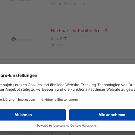
Gesundheitswesen
Nachbarschaftshilfe Kreis 3
Zürich
Soziales
NILAM
Zürich
Beratung | Bildung | Entwicklungszusammenar
Integration | Kultur | Medien | Nachhaltigkeit |
Umwelt
Procap Zürich
Uster