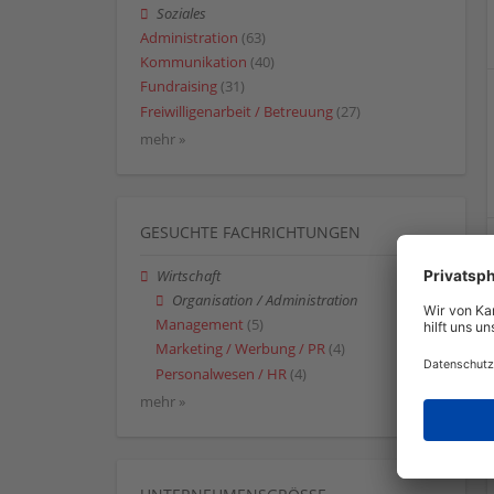
Soziales
Administration
(63)
Kommunikation
(40)
Fundraising
(31)
Freiwilligenarbeit / Betreuung
(27)
mehr »
GESUCHTE FACHRICHTUNGEN
Wirtschaft
Organisation / Administration
Management
(5)
Marketing / Werbung / PR
(4)
Personalwesen / HR
(4)
mehr »