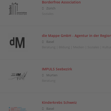
Borderfree Association
Zürich
Soziales
die Mappe GmbH - Agentur in der Region
Basel
Beratung | Bildung | Medien | Soziales | Kultu
IMPULS Seebezirk
Murten
Beratung
Kinderkrebs Schweiz
Basel