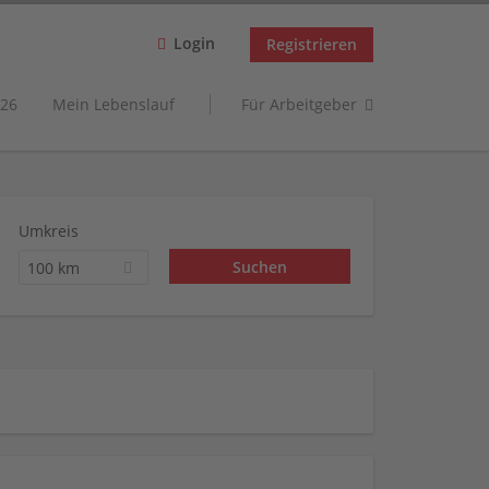
Login
Registrieren
26
Mein Lebenslauf
Für Arbeitgeber
Umkreis
100 km