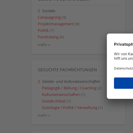
Soziales
Campaigning
(9)
Projektmanagement
(8)
Politik
(7)
Fundraising
(6)
mehr »
GESUCHTE FACHRICHTUNGEN
Geistes- und Kulturwissenschaften
Pädagogik / Bildung / Coaching
(2)
Kulturwissenschaften
(1)
Soziale Arbeit
(1)
Soziologie / Politik / Verwaltung
(1)
mehr »