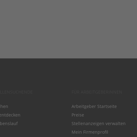
ELLENSUCHENDE
FÜR ARBEITGEBERINNEN
chen
Arbeitgeber Startseite
entdecken
Preise
benslauf
Stellenanzeigen verwalten
Mein Firmenprofil