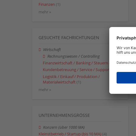
Finanzen
(1)
mehr »
GESUCHTE FACHRICHTUNGEN
Wirtschaft
Rechnungswesen / Controlling
Finanzwirtschaft / Banking / Steuern
(1)
Kundenbetreuung / Service / Support
(1)
Logistik / Einkauf / Produktion /
Materialwirtschaft
(1)
mehr »
UNTERNEHMENSGRÖSSE
Konzern (über 1000 MA)
Kleinstbetrieb / Startup (bis 10 MA)
(4)