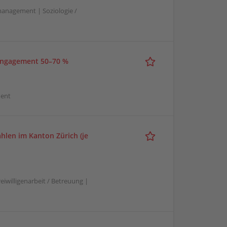
tmanagement | Soziologie /
 Engagement 50–70 %
ment
hlen im Kanton Zürich (je
eiwilligenarbeit / Betreuung |