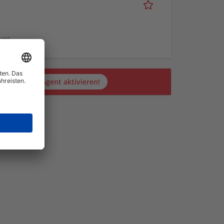
ment
Jetzt JobAgent aktivieren!