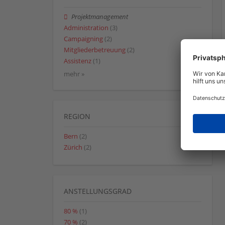
Projektmanagement
Administration
(3)
Campaigning
(2)
Mitgliederbetreuung
(2)
Assistenz
(1)
mehr »
REGION
Bern
(2)
Zürich
(2)
ANSTELLUNGSGRAD
80 %
(1)
70 %
(2)