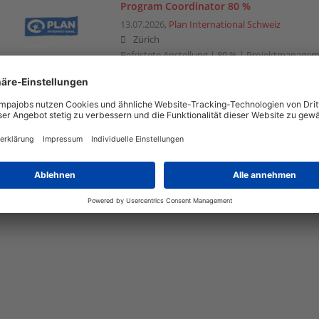
Program Coordinator 80 %
13.07.2026,
Plan International Schweiz
Zürich
Befristete Anstellung | 80 % | Projektmanage
Automatisch neue Jobs per Email erhalten?