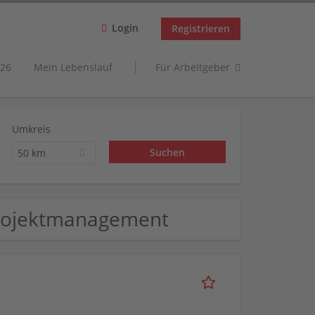
Login
Registrieren
26
Mein Lebenslauf
Für Arbeitgeber
Umkreis
50 km
 Projektmanagement