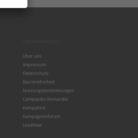
ÜBER KAMPAJOBS
Über uns
Impressum
Datenschutz
Barrierefreiheit
Nutzungsbestimmungen
Campajobs Romandie
Kampahire
Kampagnenforum
LeadNow