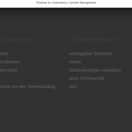
ELLENSUCHENDE
FÜR ARBEITGEBERINNEN
chen
Arbeitgeber Startseite
entdecken
Preise
benslauf
Stellenanzeigen verwalten
Mein Firmenprofil
chen Sie den Stellenkatalog
FAQ