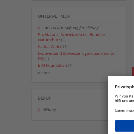
UNTERNEHMEN
CABO VERDE Stiftung für Bildung
Pro Natura - Schweizerischer Bund für
Naturschutz
(2)
Caritas Zürich
(1)
Dachverband Schweizer Jugendparlamente
DSJ
(1)
ETH Foundation
(1)
mehr »
BERUF
Bildung