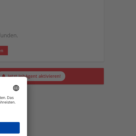
efunden.
en
Jetzt JobAgent aktivieren!