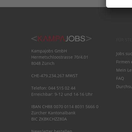
FÜR ST
Kampajobs GmbH
Jobs su
Hermetschloostrasse 70/4.01
Firmen 
8048 Zürich
Mein Le
CHE-479.234.267 MWST
FAQ
Durchsu
Telefon: 044 515 02 44
Erreichbar: 9-12 und 14-16 Uhr
IBAN CH88 0070 0114 8031 5666 0
Zürcher Kantonalbank
BIC ZKBKCHZZ80A
Newsletter bestellen