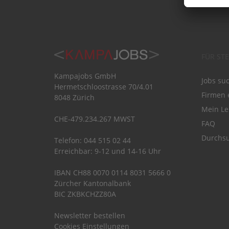
FÜR ST
Kampajobs GmbH
Jobs su
Hermetschloostrasse 70/4.01
Firmen 
8048 Zürich
Mein Le
CHE-479.234.267 MWST
FAQ
Durchsu
Telefon: 044 515 02 44
Erreichbar: 9-12 und 14-16 Uhr
IBAN CH88 0070 0114 8031 5666 0
Zürcher Kantonalbank
BIC ZKBKCHZZ80A
Newsletter bestellen
Cookies Einstellungen