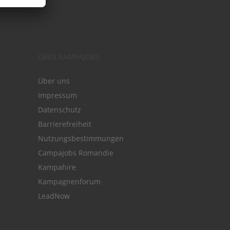
ÜBER KAMPAJOBS
Über uns
Impressum
Datenschutz
Barrierefreiheit
Nutzungsbestimmungen
Campajobs Romandie
Kampahire
Kampagnenforum
LeadNow