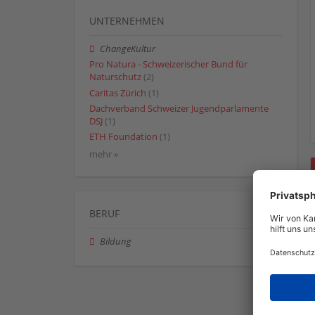
UNTERNEHMEN
ChangeKultur
Pro Natura - Schweizerischer Bund für
Naturschutz
(2)
Caritas Zürich
(1)
Dachverband Schweizer Jugendparlamente
DSJ
(1)
ETH Foundation
(1)
mehr »
BERUF
Bildung