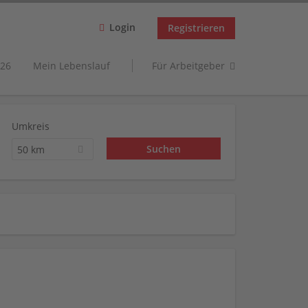
Login
Registrieren
26
Mein Lebenslauf
Für Arbeitgeber
Umkreis
50 km