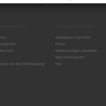
ELLENSUCHENDE
FÜR ARBEITGEBERINNEN
chen
Arbeitgeber Startseite
entdecken
Preise
benslauf
Stellenanzeigen verwalten
Mein Firmenprofil
chen Sie den Stellenkatalog
FAQ