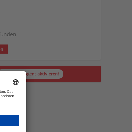
efunden.
en
Jetzt JobAgent aktivieren!