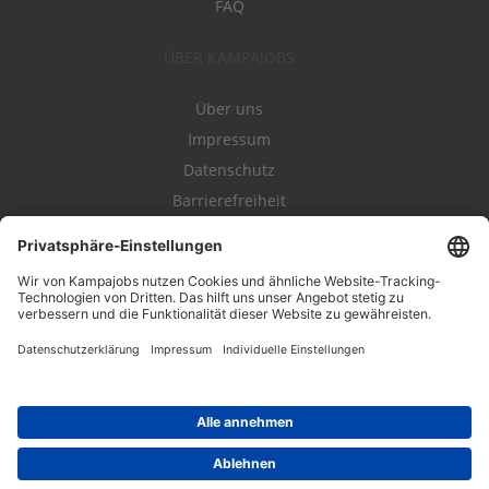
FAQ
ÜBER KAMPAJOBS
Über uns
Impressum
Datenschutz
Barrierefreiheit
Nutzungsbestimmungen
Campajobs Romandie
Kampahire
Kampagnenforum
LeadNow