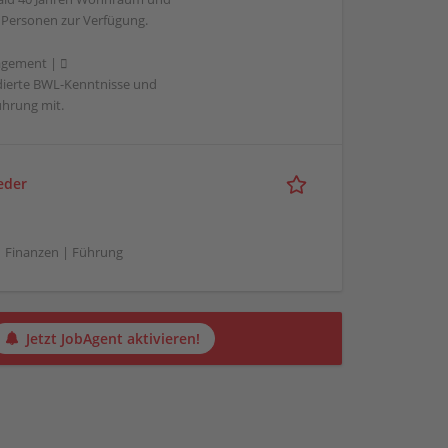
n Personen zur Verfügung.
agement | 
ndierte BWL-Kenntnisse und
ührung mit.
eder
| Finanzen | Führung
Jetzt JobAgent aktivieren!