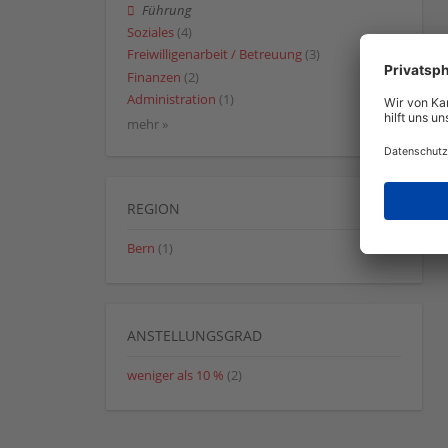
Führung
Soziales
(4)
Freiwilligenarbeit / Betreuung
(3)
Finanzen
(2)
Administration
(1)
mehr »
REGION
Bern
(1)
ANSTELLUNGSGRAD
weniger als 10 %
(2)