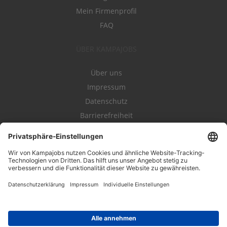
Mein Firmenprofil
FAQ
ÜBER KAMPAJOBS
Über uns
Impressum
Datenschutz
Barrierefreiheit
Nutzungsbestimmungen
Campajobs Romandie
Kampahire
Kampagnenforum
LeadNow