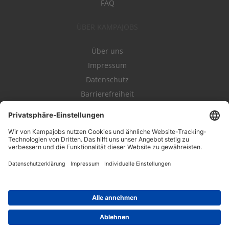
FAQ
ÜBER KAMPAJOBS
Über uns
Impressum
Datenschutz
Barrierefreiheit
Nutzungsbestimmungen
Campajobs Romandie
Kampahire
Kampagnenforum
LeadNow