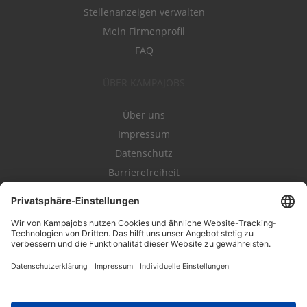
Stellenanzeigen verwalten
Mein Firmenprofil
FAQ
ÜBER KAMPAJOBS
Über uns
Impressum
Datenschutz
Barrierefreiheit
Nutzungsbestimmungen
Campajobs Romandie
Kampahire
Kampagnenforum
LeadNow