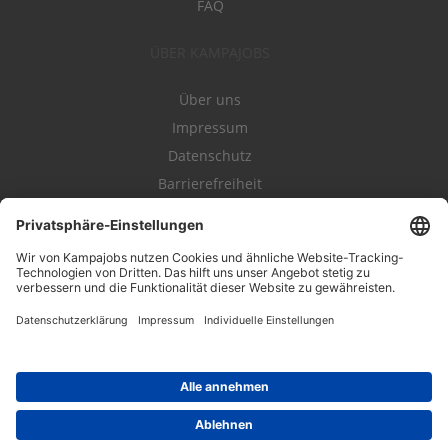
FAQ
ÜBER KAMPAJOBS
Über uns
Impressum
Datenschutz
Barrierefreiheit
Nutzungsbestimmungen
Campajobs Romandie
Kampahire
Kampagnenforum
LeadNow