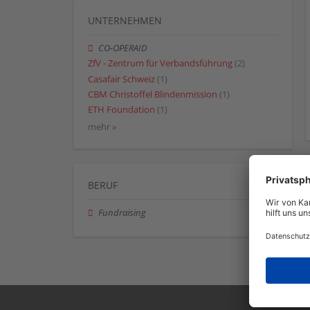
UNTERNEHMEN
CO-OPERAID
ZfV - Zentrum für Verbandsführung
(2)
Casafair Schweiz
(1)
CBM Christoffel Blindenmission
(1)
ETH Foundation
(1)
mehr »
BERUF
Fundraising