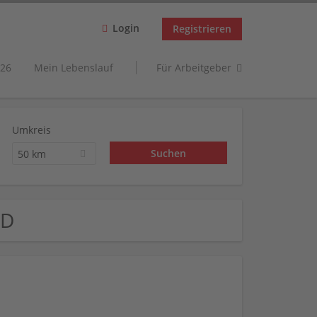
Login
Registrieren
26
Mein Lebenslauf
Für Arbeitgeber
Umkreis
50 km
ID