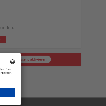
efunden.
en
Jetzt JobAgent aktivieren!