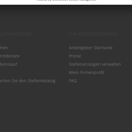
ELLENSUCHENDE
FÜR ARBEITGEBERINNEN
chen
Arbeitgeber Startseite
entdecken
Preise
benslauf
Stellenanzeigen verwalten
Mein Firmenprofil
chen Sie den Stellenkatalog
FAQ