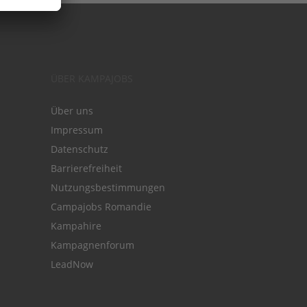
ÜBER KAMPAJOBS
Über uns
Impressum
Datenschutz
Barrierefreiheit
Nutzungsbestimmungen
Campajobs Romandie
Kampahire
Kampagnenforum
LeadNow