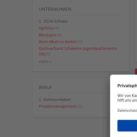
UNTERNEHMEN
SDSN Schweiz
AgriViva
(1)
Blindspot
(1)
Büro Albatros GmbH
(1)
Dachverband Schweizer Jugendparlamente
DSJ
(1)
mehr »
BERUF
Kommunikation
Projektmanagement
(1)