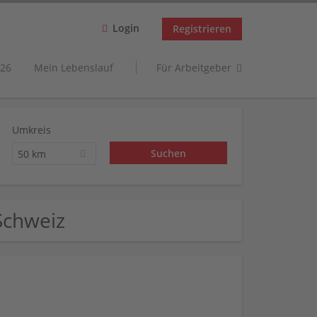
Login
Registrieren
26
Mein Lebenslauf
Für Arbeitgeber
Umkreis
50 km
Schweiz