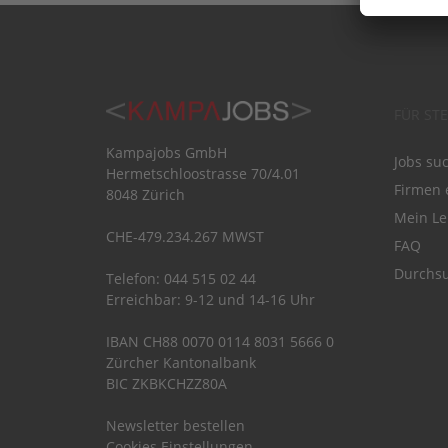
FÜR ST
Kampajobs GmbH
Jobs su
Hermetschloostrasse 70/4.01
Firmen 
8048 Zürich
Mein Le
CHE-479.234.267 MWST
FAQ
Durchsu
Telefon: 044 515 02 44
Erreichbar: 9-12 und 14-16 Uhr
IBAN CH88 0070 0114 8031 5666 0
Zürcher Kantonalbank
BIC ZKBKCHZZ80A
Newsletter bestellen
Cookies Einstellungen