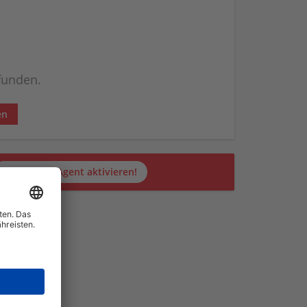
efunden.
en
Jetzt JobAgent aktivieren!