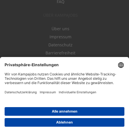
FAQ
ÜBER KAMPAJOBS
Über uns
Impressum
Datenschutz
Barrierefreiheit
Nutzungsbestimmungen
Campajobs Romandie
Kampahire
Kampagnenforum
LeadNow