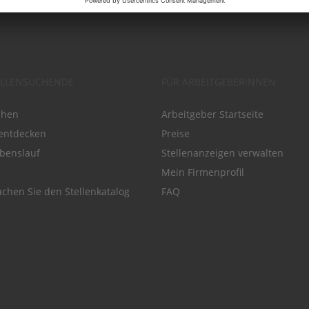
ELLENSUCHENDE
FÜR ARBEITGEBERINNEN
chen
Arbeitgeber Startseite
entdecken
Preise
benslauf
Stellenanzeigen verwalten
Mein Firmenprofil
chen Sie den Stellenkatalog
FAQ