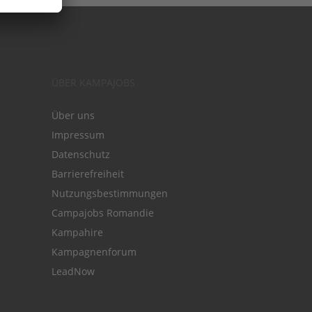
ÜBER KAMPAJOBS
Über uns
Impressum
Datenschutz
Barrierefreiheit
Nutzungsbestimmungen
Campajobs Romandie
Kampahire
Kampagnenforum
LeadNow