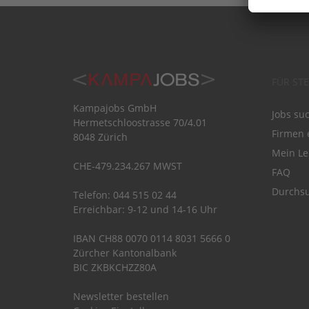
FÜR ST
Kampajobs GmbH
Jobs su
Hermetschloostrasse 70/4.01
Firmen 
8048 Zürich
Mein Le
CHE-479.234.267 MWST
FAQ
Durchsu
Telefon: 044 515 02 44
Erreichbar: 9-12 und 14-16 Uhr
IBAN CH88 0070 0114 8031 5666 0
Zürcher Kantonalbank
BIC ZKBKCHZZ80A
Newsletter bestellen