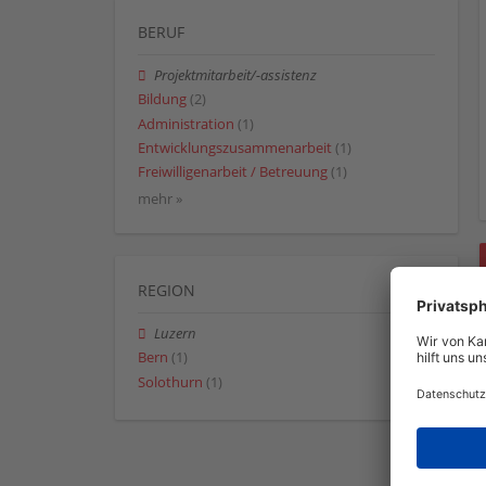
BERUF
Projektmitarbeit/-assistenz
Bildung
(2)
Administration
(1)
Entwicklungszusammenarbeit
(1)
Freiwilligenarbeit / Betreuung
(1)
mehr »
REGION
Luzern
Bern
(1)
Solothurn
(1)