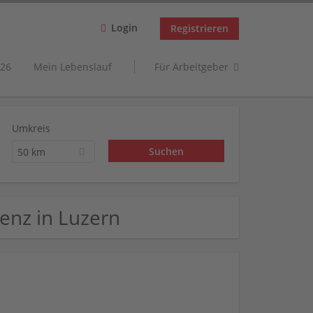
Login
Registrieren
26
Mein Lebenslauf
Für Arbeitgeber
Umkreis
50 km
tenz in Luzern