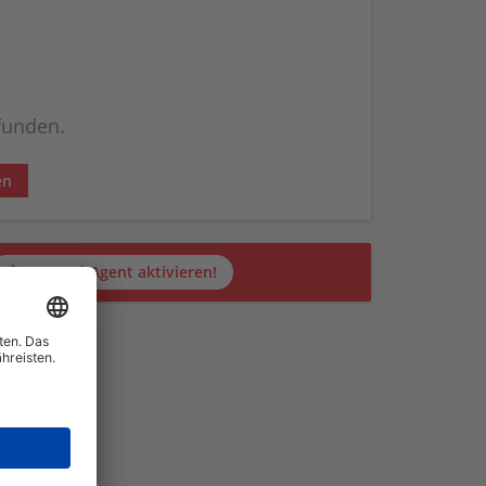
efunden.
en
Jetzt JobAgent aktivieren!