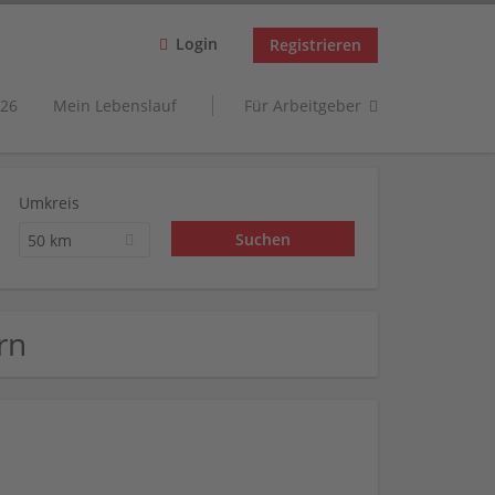
Login
Registrieren
26
Mein Lebenslauf
Für Arbeitgeber
Umkreis
50 km
rn