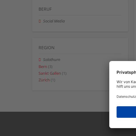
BERUF
Social Media
REGION
Solothurn
Bern
(3)
Sankt Gallen
(1)
Zürich
(1)