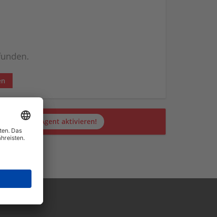
efunden.
en
Jetzt JobAgent aktivieren!