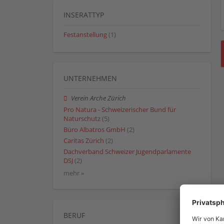
INSERATTYP
Festanstellung
(1)
UNTERNEHMEN
Verein Arche Zürich
Pro Natura - Schweizerischer Bund für
Naturschutz
(5)
Büro Albatros GmbH
(2)
Caritas Zürich
(2)
Dachverband Schweizer Jugendparlamente
DSJ
(2)
mehr »
BERUF