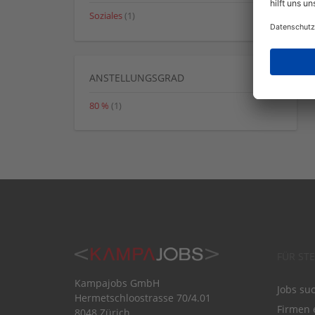
Soziales
(1)
ANSTELLUNGSGRAD
80 %
(1)
FÜR ST
Kampajobs GmbH
Jobs su
Hermetschloostrasse 70/4.01
Firmen 
8048 Zürich