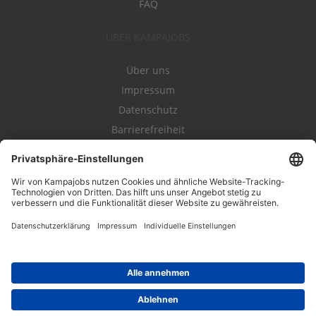
FAQ
ÜBER KAMPAJOBS
Über uns
Impressum
Datenschutz
Barrierefreiheit
Nutzungsbestimmungen
Campajobs Romandie
Kampahire
Kampagnenforum
LeadNow