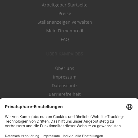
Arbeitgeber Startseite
Preise
Stellenanzeigen verwalten
Mein Firmenprofil
FAQ
ÜBER KAMPAJOBS
Über uns
Impressum
Datenschutz
Barrierefreiheit
Nutzungsbestimmungen
Campajobs Romandie
Kampahire
Kampagnenforum
LeadNow