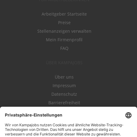
Arbeitgeber Startseite
Preise
Stellenanzeigen verwalten
Mein Firmenprofil
FAQ
ÜBER KAMPAJOBS
Über uns
Impressum
Datenschutz
Barrierefreiheit
Nutzungsbestimmungen
Campajobs Romandie
Kampahire
Kampagnenforum