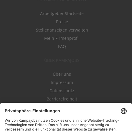
Arbeitgeber Startseite
Preise
Stellenanzeigen verwalten
Mein Firmenprofil
FAQ
ÜBER KAMPAJOBS
Über uns
Impressum
Datenschutz
Barrierefreiheit
Nutzungsbestimmungen
Campajobs Romandie
Kampahire
Kampagnenforum