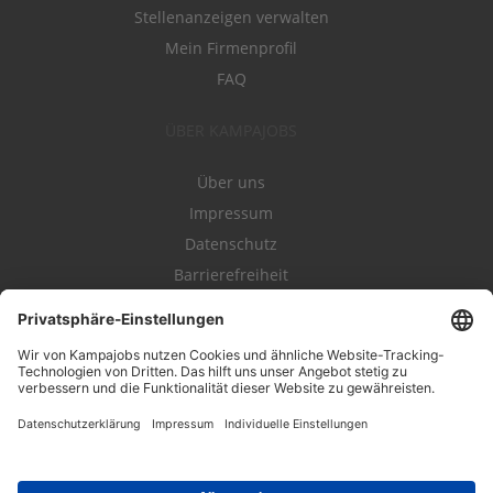
Stellenanzeigen verwalten
Mein Firmenprofil
FAQ
ÜBER KAMPAJOBS
Über uns
Impressum
Datenschutz
Barrierefreiheit
Nutzungsbestimmungen
Campajobs Romandie
Kampahire
Kampagnenforum
LeadNow