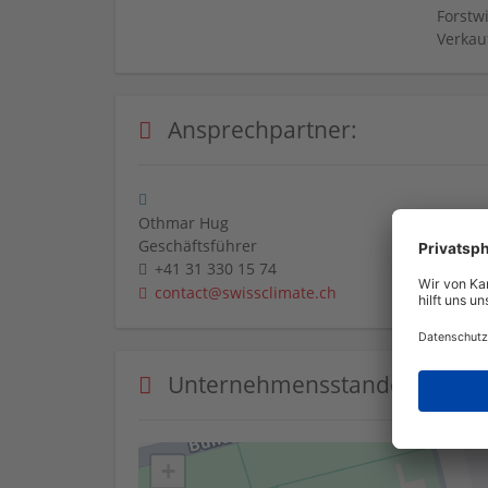
Forstwi
Verkauf
Ansprechpartner:
Othmar Hug
Geschäftsführer
+41 31 330 15 74
contact@swissclimate.ch
Unternehmensstandorte
+