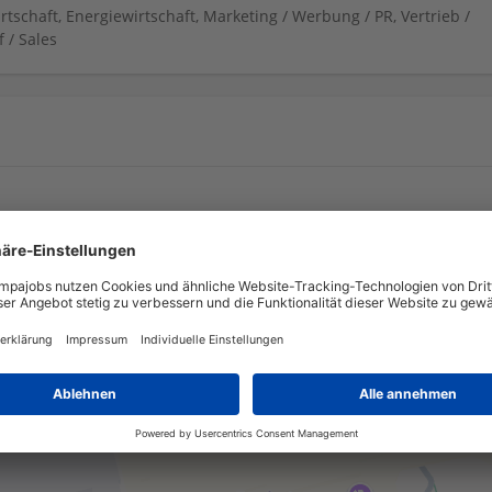
rtschaft, Energiewirtschaft, Marketing / Werbung / PR, Vertrieb /
 / Sales