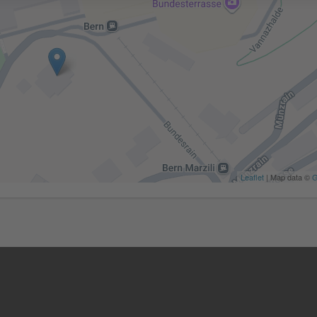
Leaflet
| Map data ©
G