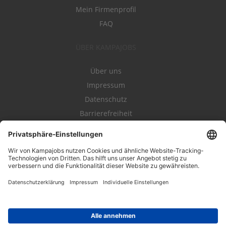
Mein Firmenprofil
FAQ
ÜBER KAMPAJOBS
Über uns
Impressum
Datenschutz
Barrierefreiheit
Nutzungsbestimmungen
Campajobs Romandie
Kampahire
Kampagnenforum
LeadNow