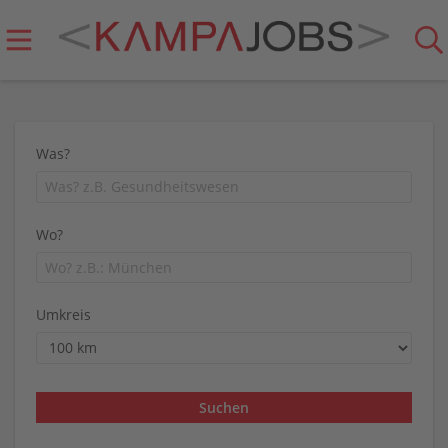
Was?
Wo?
Umkreis