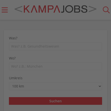
Was?
Wo?
Umkreis