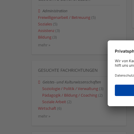
Administration
Freiwilligenarbeit / Betreuung
(5)
Soziales
(5)
Assistenz
(3)
Bildung
(3)
mehr »
GESUCHTE FACHRICHTUNGEN
Geistes- und Kulturwissenschaften
Soziologie / Politik / Verwaltung
(3)
Pädagogik / Bildung / Coaching
(2)
Soziale Arbeit
(2)
Wirtschaft
(6)
mehr »