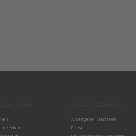
ELLENSUCHENDE
FÜR ARBEITGEBERINNEN
chen
Arbeitgeber Startseite
entdecken
Preise