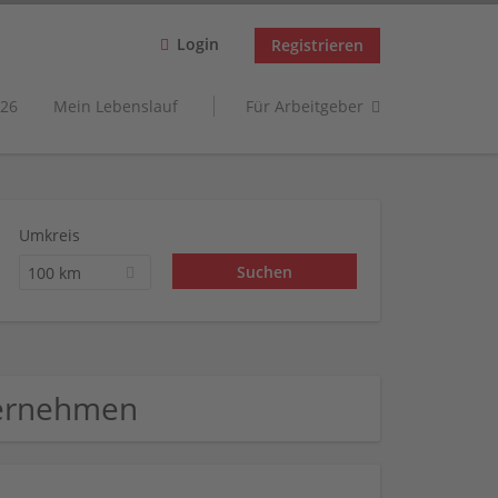
Login
Registrieren
26
Mein Lebenslauf
Für Arbeitgeber
Umkreis
100 km
ternehmen