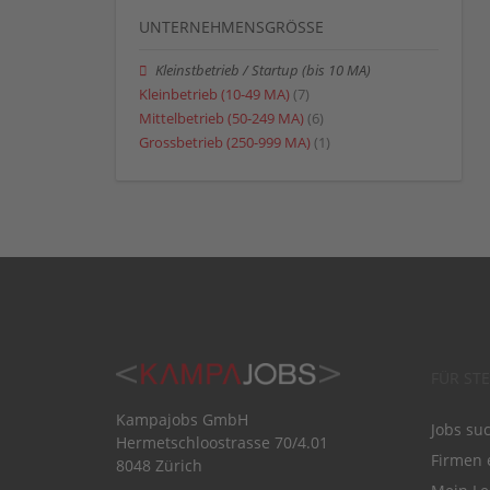
UNTERNEHMENSGRÖSSE
Kleinstbetrieb / Startup (bis 10 MA)
Kleinbetrieb (10-49 MA)
(7)
Mittelbetrieb (50-249 MA)
(6)
Grossbetrieb (250-999 MA)
(1)
FÜR ST
Kampajobs GmbH
Jobs su
Hermetschloostrasse 70/4.01
Firmen 
8048 Zürich