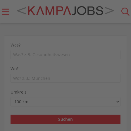
Was?
Wo?
Umkreis