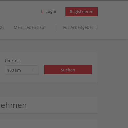
Login
Registrieren
26
Mein Lebenslauf
Für Arbeitgeber
Umkreis
100 km
rnehmen