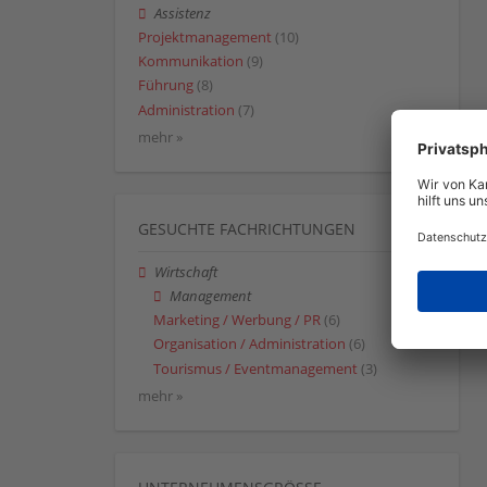
Assistenz
Projektmanagement
(10)
Kommunikation
(9)
Führung
(8)
Administration
(7)
mehr »
GESUCHTE FACHRICHTUNGEN
Wirtschaft
Management
Marketing / Werbung / PR
(6)
Organisation / Administration
(6)
Tourismus / Eventmanagement
(3)
mehr »