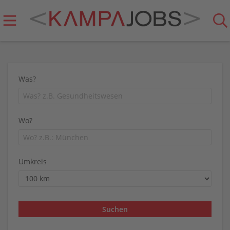
Was?
Wo?
Umkreis