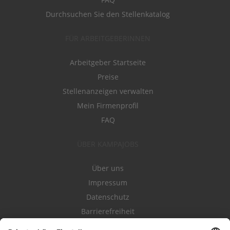
Durchsuchen Sie den Stellenkatalog
FÜR ARBEITGEBERINNEN
Arbeitgeber Startseite
Preise
Stellenanzeigen verwalten
Mein Firmenprofil
FAQ
ÜBER KAMPAJOBS
Über uns
Impressum
Datenschutz
Barrierefreiheit
Nutzungsbestimmungen