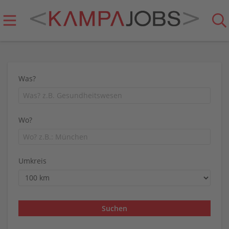
Was?
Wo?
Umkreis