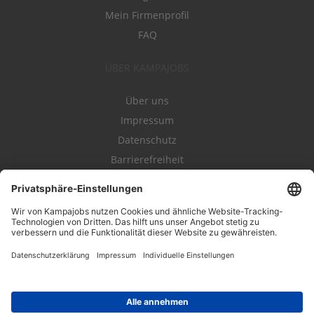
Mein Firmenprofil
FAQ
ÜBER KAMPAJOBS
Über uns
Impressum
Datenschutz
Barrierefreiheit
Nutzungsbestimmungen
Campajobs Romandie
Kampahire
Kampagnenforum
LeadNow